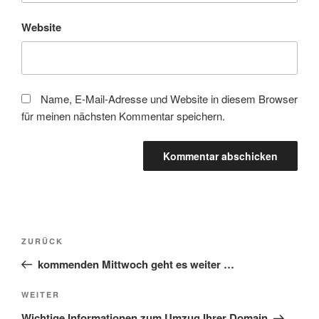
Website
Name, E-Mail-Adresse und Website in diesem Browser
für meinen nächsten Kommentar speichern.
Beitragsnavigation
Vorheriger
ZURÜCK
Beitrag
kommenden Mittwoch geht es weiter …
Nächster
WEITER
Beitrag
Wichtige Informationen zum Umzug Ihrer Domain