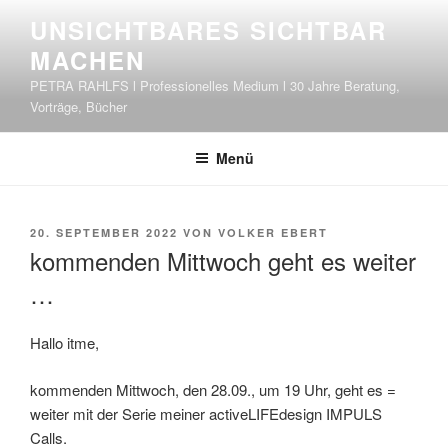
Zum
UNSICHTBARES SICHTBAR
Inhalt
MACHEN
springen
PETRA RAHLFS l Professionelles Medium l 30 Jahre Beratung,
Vorträge, Bücher
Menü
VERÖFFENTLICHT
20. SEPTEMBER 2022
VON
VOLKER EBERT
AM
kommenden Mittwoch geht es weiter
…
Hallo itme,
kommenden Mittwoch, den 28.09., um 19 Uhr, geht es =
weiter mit der Serie meiner activeLIFEdesign IMPULS
Calls.